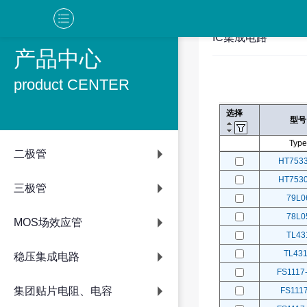
IC集成电路
产品中心
product CENTER
选择
型号
Type
二极管
HT753
HT753
三极管
79L0
78L0
MOS场效应管
TL43
TL43
稳压集成电路
FS1117-
集团贴片电阻、电容
FS1117