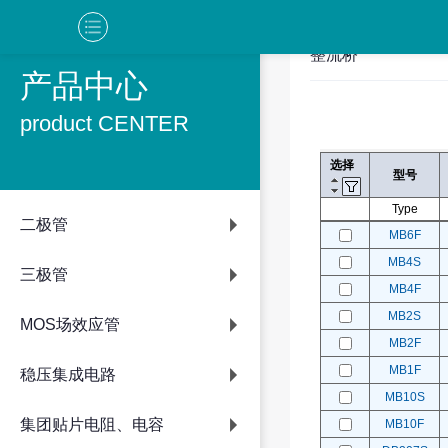
整流桥
产品中心
product CENTER
选择
型号
Type
二极管
MB6F
MB4S
三极管
MB4F
MB2S
MOS场效应管
MB2F
MB1F
稳压集成电路
MB10S
集团贴片电阻、电容
MB10F