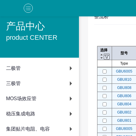
整流桥
产品中心
product CENTER
选择
型号
Type
二极管
GBU6005
GBU810
三极管
GBU808
GBU806
MOS场效应管
GBU804
GBU802
稳压集成电路
GBU801
集团贴片电阻、电容
GBU8005